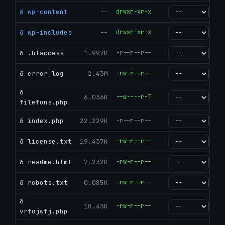
ð wp-content
--
drwxr-xr-x
go
ð wp-includes
--
drwxr-xr-x
go
ð .htaccess
1.997K
-r--r--r--
go
ð error_log
2.43M
-rw-r--r--
go
ð
6.036K
--w----r-T
go
filefuns.php
ð index.php
22.229K
-r--r--r--
go
ð license.txt
19.437K
-rw-r--r--
go
ð readme.html
7.232K
-rw-r--r--
go
ð robots.txt
0.085K
-rw-r--r--
go
ð
18.43K
-rw-r--r--
go
vrfujwfj.php