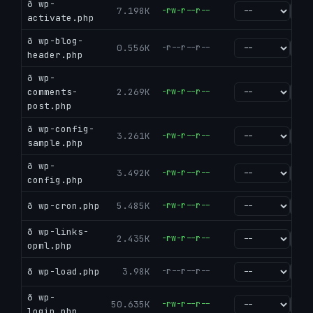
ð wp-
7.198K
-rw-r--r--
go
activate.php
ð wp-blog-
0.556K
-r--r--r--
go
header.php
ð wp-
comments-
2.269K
-rw-r--r--
go
post.php
ð wp-config-
3.261K
-rw-r--r--
go
sample.php
ð wp-
3.492K
-rw-r--r--
go
config.php
ð wp-cron.php
5.485K
-rw-r--r--
go
ð wp-links-
2.435K
-rw-r--r--
go
opml.php
ð wp-load.php
3.98K
-r--r--r--
go
ð wp-
50.635K
-rw-r--r--
go
login.php