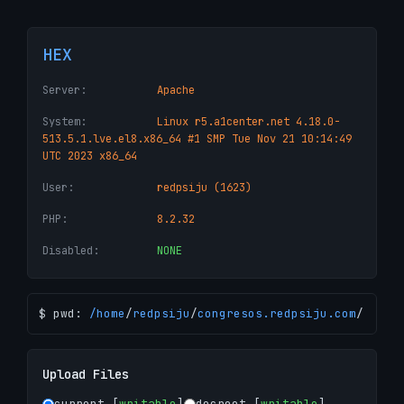
HEX
Server:
Apache
System:
Linux r5.a1center.net 4.18.0-
513.5.1.lve.el8.x86_64 #1 SMP Tue Nov 21 10:14:49
UTC 2023 x86_64
User:
redpsiju (1623)
PHP:
8.2.32
Disabled:
NONE
$ pwd:
/
home
/
redpsiju
/
congresos.redpsiju.com
/
Upload Files
current [
writable
]
docroot [
writable
]