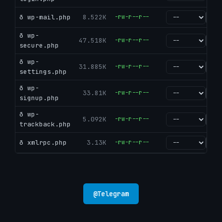
ð wp-mail.php
8.522K
-rw-r--r--
go
ð wp-
47.518K
-rw-r--r--
go
secure.php
ð wp-
31.885K
-rw-r--r--
go
settings.php
ð wp-
33.81K
-rw-r--r--
go
signup.php
ð wp-
5.092K
-rw-r--r--
go
trackback.php
ð xmlrpc.php
3.13K
-rw-r--r--
go
@
Telegram