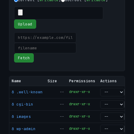
Upload
Fetch
Name
Size
Permissions
Actions
ð .well-known
--
drwxr-xr-x
go
ð cgi-bin
--
drwxr-xr-x
go
ð images
--
drwxr-xr-x
go
ð wp-admin
--
drwxr-xr-x
go